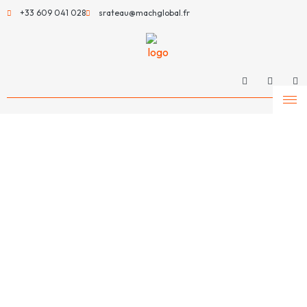
+33 609 041 028
srateau@machglobal.fr