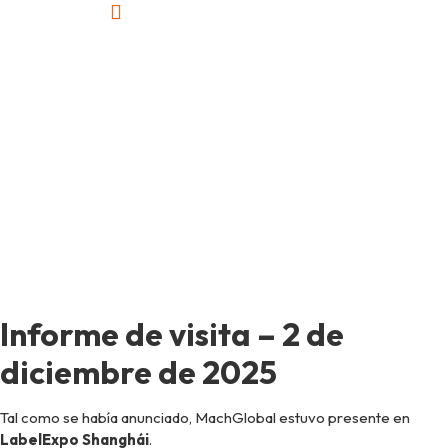
Inicio
MachGlobal en LabelExpo Shanghái
MachGlobal en
LabelExpo
Shanghái
Informe de visita – 2 de
diciembre de 2025
Tal como se había anunciado, MachGlobal estuvo presente en
LabelExpo Shanghái
.