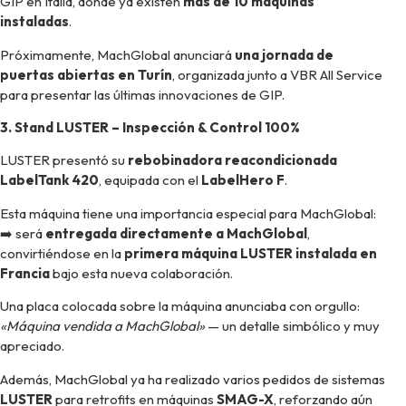
GIP en Italia, donde ya existen
más de 10 máquinas
instaladas
.
Próximamente, MachGlobal anunciará
una jornada de
puertas abiertas en Turín
, organizada junto a VBR All Service
para presentar las últimas innovaciones de GIP.
3. Stand LUSTER – Inspección & Control 100%
LUSTER presentó su
rebobinadora reacondicionada
LabelTank 420
, equipada con el
LabelHero F
.
Esta máquina tiene una importancia especial para MachGlobal:
➡️ será
entregada directamente a MachGlobal
,
convirtiéndose en la
primera máquina LUSTER instalada en
Francia
bajo esta nueva colaboración.
Una placa colocada sobre la máquina anunciaba con orgullo:
«Máquina vendida a MachGlobal»
— un detalle simbólico y muy
apreciado.
Además, MachGlobal ya ha realizado varios pedidos de sistemas
LUSTER
para retrofits en máquinas
SMAG-X
, reforzando aún