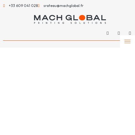
+33 609 041 028
srateau@machglobal.fr